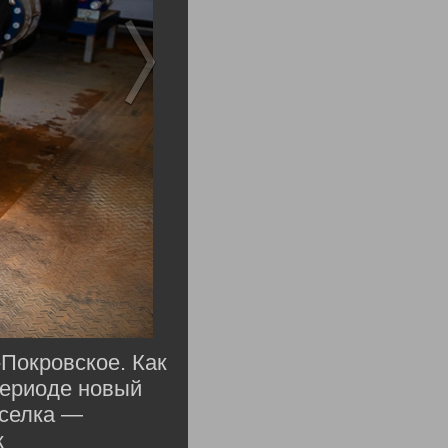
-Покровское. Как
периоде новый
оселка —
к