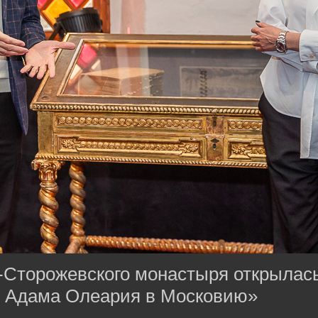
Сторожевского монастыря открылас
 Адама Олеария в Московию»