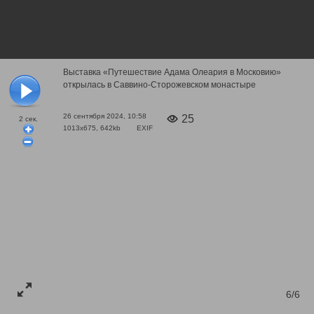
Выставка «Путешествие Адама Олеария в Московию»
открылась в Саввино-Сторожевском монастыре
26 сентября 2024, 10:58
25
2
сек.
1013x675, 642kb
EXIF
6/6