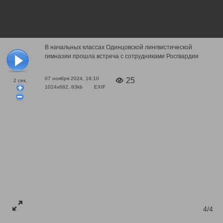
В начальных классах Одинцовской лингвистической
гимназии прошла встреча с сотрудниками Росгвардии
07 ноября 2024, 18:10
25
2
сек.
1024x682, 83kb
EXIF
4/4