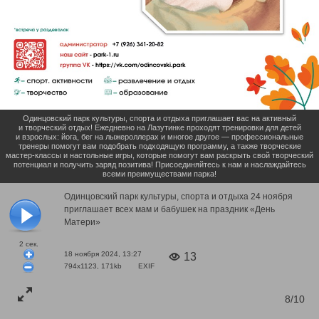
Одинцовский парк культуры, спорта и отдыха приглашает вас на активный
и творческий отдых! Ежедневно на Лазутинке проходят тренировки для детей
и взрослых: йога, бег на лыжероллерах и многое другое — профессиональные
тренеры помогут вам подобрать подходящую программу, а также творческие
мастер-классы и настольные игры, которые помогут вам раскрыть свой творческий
потенциал и получить заряд позитива! Присоединяйтесь к нам и наслаждайтесь
всеми преимуществами парка!
Одинцовский парк культуры, спорта и отдыха 24 ноября
приглашает всех мам и бабушек на праздник «День
Матери»
2
сек.
18 ноября 2024, 13:27
13
794x1123, 171kb
EXIF
8/10