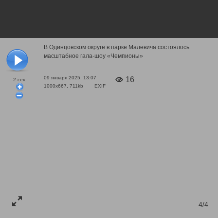
В Одинцовском округе в парке Малевича состоялось
масштабное гала-шоу «Чемпионы»
09 января 2025, 13:07
16
2
сек.
1000x667, 711kb
EXIF
4/4