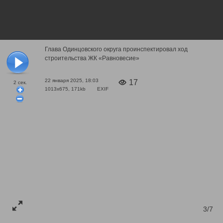
Глава Одинцовского округа проинспектировал ход
строительства ЖК «Равновесие»
22 января 2025, 18:03
17
2
сек.
1013x675, 171kb
EXIF
3/7