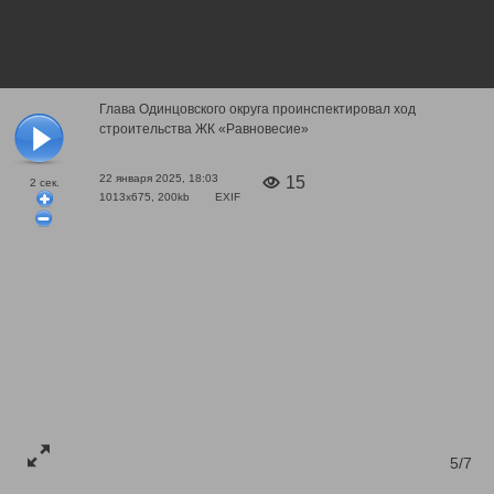
Глава Одинцовского округа проинспектировал ход
строительства ЖК «Равновесие»
22 января 2025, 18:03
15
2
сек.
1013x675, 200kb
EXIF
5/7