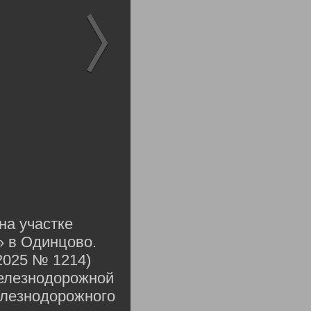
на участке
» в Одинцово.
2025 № 1214)
железнодорожной
елезнодорожного