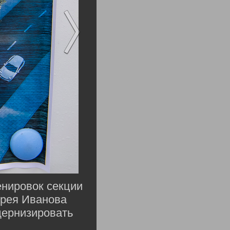
енировок секции
дрея Иванова
дернизировать