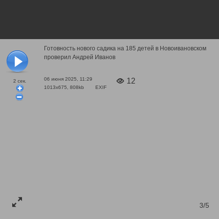
Готовность нового садика на 185 детей в Новоивановском
проверил Андрей Иванов
06 июня 2025, 11:29
12
2
сек.
1013x675, 808kb
EXIF
3/5