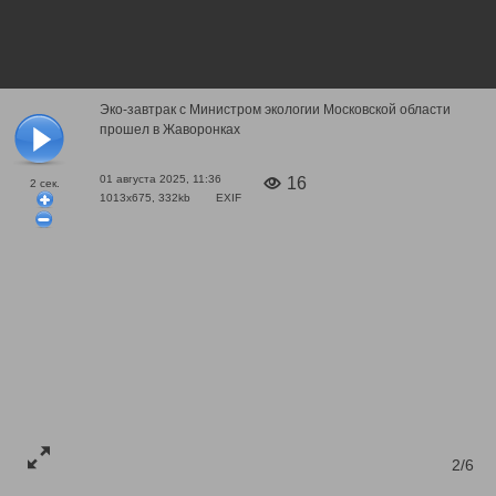
Эко-завтрак с Министром экологии Московской области
прошел в Жаворонках
01 августа 2025, 11:36
16
2
сек.
1013x675, 332kb
EXIF
2/6