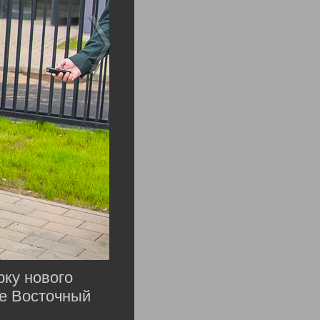
рку нового
не Восточный