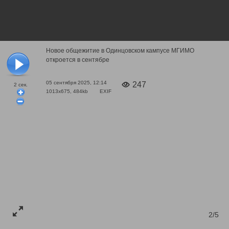
Новое общежитие в Одинцовском кампусе МГИМО
откроется в сентябре
05 сентября 2025, 12:14
247
2
сек.
1013x675, 484kb
EXIF
2/5