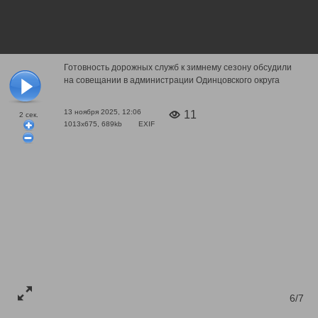
Готовность дорожных служб к зимнему сезону обсудили
на совещании в администрации Одинцовского округа
13 ноября 2025, 12:06
11
2
сек.
1013x675, 689kb
EXIF
6/7