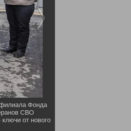
о филиала Фонда
еранов СВО
 ключи от нового