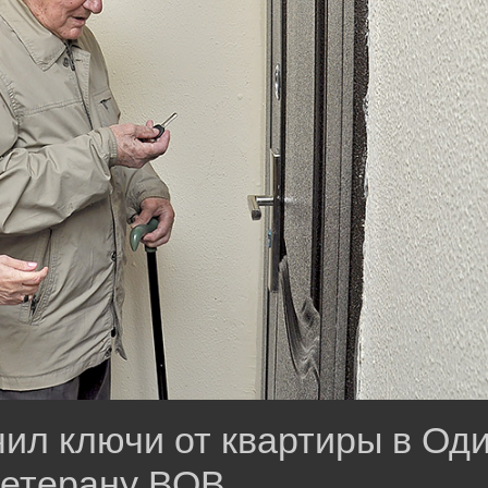
ил ключи от квартиры в Од
ветерану ВОВ