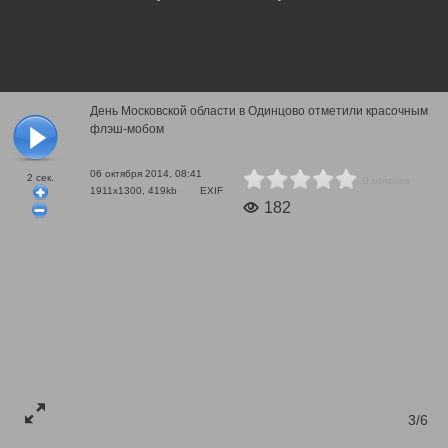
День Московской области в Одинцово отметили красочным
флэш-мобом
06 октября 2014, 08:41
2
сек.
0 голосов
1911x1300, 419kb
EXIF
182
3/6