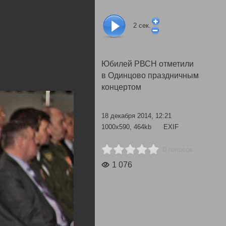
2
сек.
Юбилей РВСН отметили
в Одинцово праздничным
концертом
18 декабря 2014, 12:21
1000x590, 464kb
EXIF
0 голосов
1 076