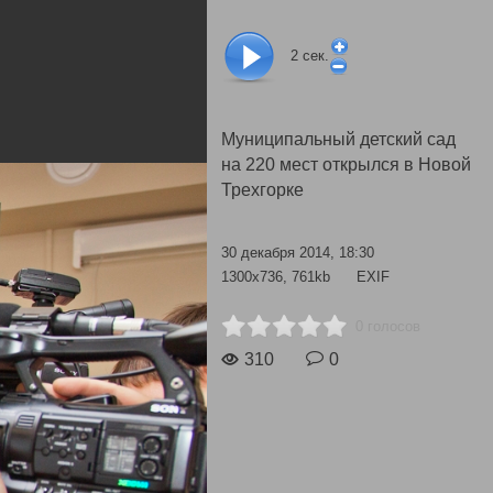
2
сек.
Муниципальный детский сад
на 220 мест открылся в Новой
Трехгорке
30 декабря 2014, 18:30
1300x736, 761kb
EXIF
0 голосов
310
0