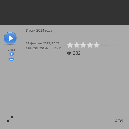
Итоги 2014 года
03 февраля 2015, 16:23
0 голосов
898x658, 351kb
EXIF
2
сек.
282
4/39