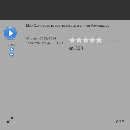
Мэр Одинцово встретился с жителями Ромашково
06 марта 2015, 15:08
0 голосов
1000x579, 521kb
EXIF
2
сек.
308
8/15