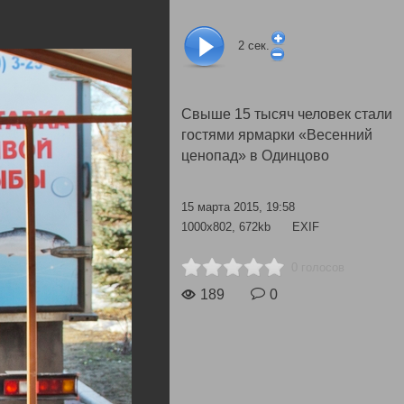
2
сек.
Свыше 15 тысяч человек стали
гостями ярмарки «Весенний
ценопад» в Одинцово
15 марта 2015, 19:58
1000x802, 672kb
EXIF
0 голосов
189
0