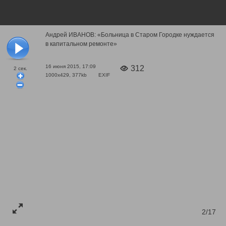
Андрей ИВАНОВ: «Больница в Старом Городке нуждается
в капитальном ремонте»
16 июня 2015, 17:09
312
2
сек.
1000x429, 377kb
EXIF
2/17