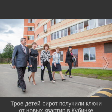
Трое детей-сирот получили ключи
от новых квартир в Кубинке