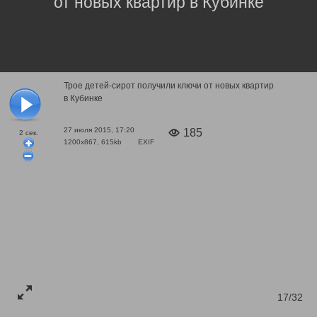
от новых квартир в Кубинке
Трое детей-сирот получили ключи от новых квартир
в Кубинке
27 июля 2015, 17:20
185
2
сек.
1200x867, 615kb
EXIF
17/32