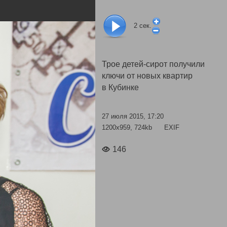
2
сек.
Трое детей-сирот получили
ключи от новых квартир
в Кубинке
27 июля 2015, 17:20
1200x959, 724kb
EXIF
146