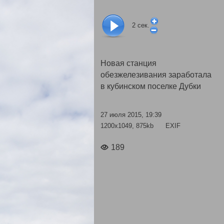
2
сек.
Новая станция
обезжелезивания заработала
в кубинском поселке Дубки
27 июля 2015, 19:39
1200x1049, 875kb
EXIF
189