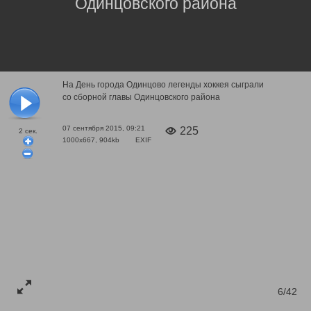
Одинцовского района
На День города Одинцово легенды хоккея сыграли
со сборной главы Одинцовского района
07 сентября 2015, 09:21
225
2
сек.
1000x667, 904kb
EXIF
6/42