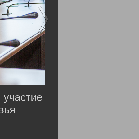
 участие
вья