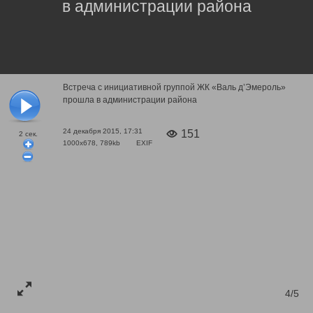
в администрации района
Встреча с инициативной группой ЖК «Валь д’Эмероль»
прошла в администрации района
24 декабря 2015, 17:31
151
2
сек.
1000x678, 789kb
EXIF
4/5