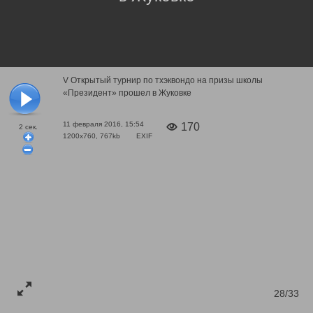
V Открытый турнир по тхэквондо на призы школы
«Президент» прошел в Жуковке
11 февраля 2016, 15:54
170
2
сек.
1200x760, 767kb
EXIF
28/33