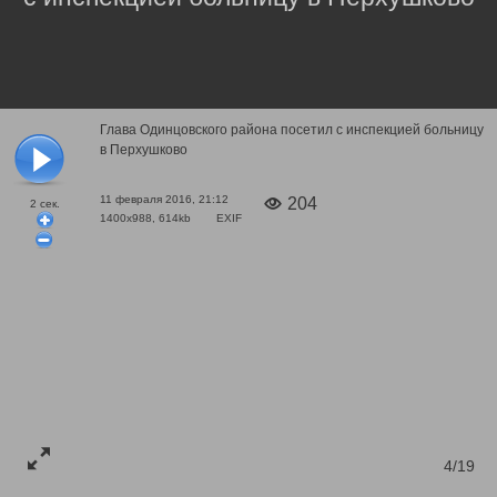
Глава Одинцовского района посетил с инспекцией больницу
в Перхушково
11 февраля 2016, 21:12
204
2
сек.
1400x988, 614kb
EXIF
4/19