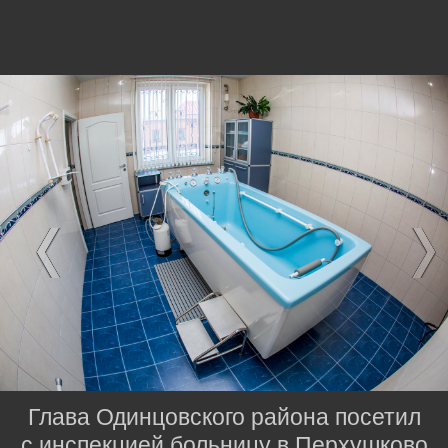
Глава Одинцовского района посетил
с инспекцией больницу в Перхушково