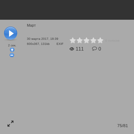
Март
30 марта 2017, 18:39
0 голосов
600x367, 131kb
EXIF
2
сек.
111
0
75/81