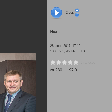
2
сек.
Июнь
28 июня 2017, 17:12
1000x535, 460kb
EXIF
0 голосов
230
0