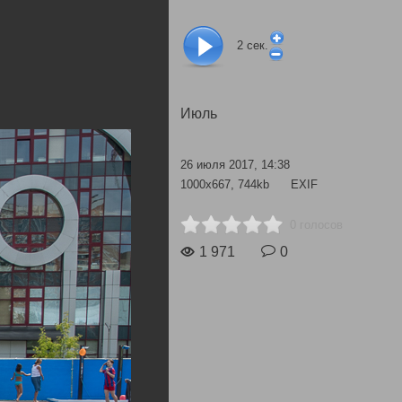
2
сек.
Июль
26 июля 2017, 14:38
1000x667, 744kb
EXIF
0 голосов
1 971
0