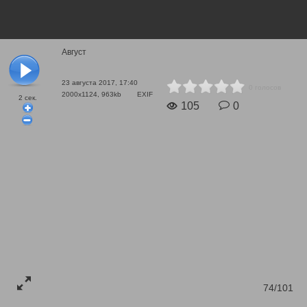
Август
23 августа 2017, 17:40
0 голосов
2000x1124, 963kb
EXIF
2
сек.
105
0
74/101