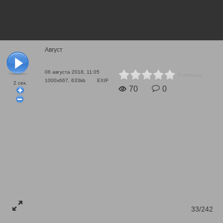
Август
06 августа 2018, 11:05
0 голосов
1000x667, 633kb
EXIF
2
сек.
70
0
33/242