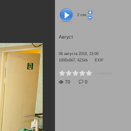
2
сек.
Август
06 августа 2018, 13:00
1000x667, 621kb
EXIF
0 голосов
70
0