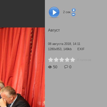
2
сек.
Август
08 августа 2018, 14:11
1280x853, 149kb
EXIF
0 голосов
50
0