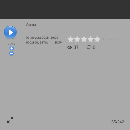
Август
09 августа 2018, 19:06
0 голосов
600x360, 187kb
EXIF
2
сек.
37
0
65/242