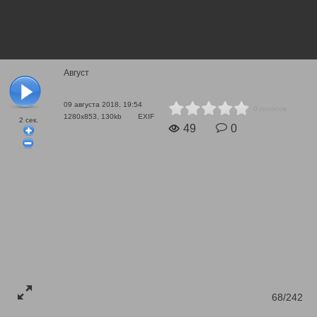
Август
09 августа 2018, 19:54
0 голосов
1280x853, 130kb
EXIF
2
сек.
49
0
68/242