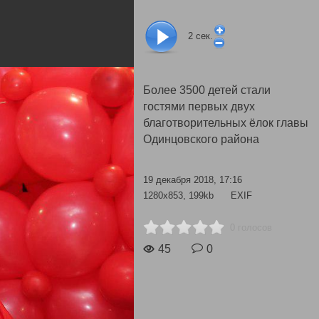
2
сек.
Более 3500 детей стали
гостями первых двух
благотворительных ёлок главы
Одинцовского района
19 декабря 2018, 17:16
1280x853, 199kb
EXIF
0 голосов
45
0