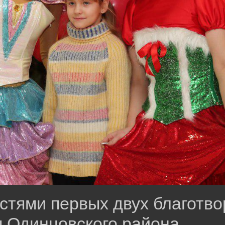
остями первых двух благотв
ы Одинцовского района