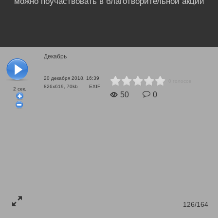
можно поучаствовать в благотворительной акции
Декабрь
20 декабря 2018, 16:39
0 голосов
826x619, 70kb
EXIF
2
сек.
50
0
126/164