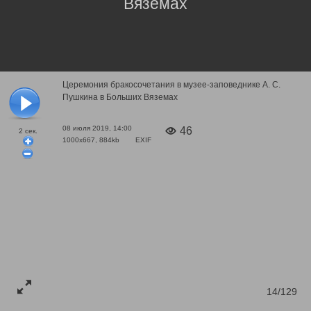
Вяземах
Церемония бракосочетания в музее-заповеднике А. С.
Пушкина в Больших Вяземах
08 июля 2019, 14:00
46
2
сек.
1000x667, 884kb
EXIF
14/129