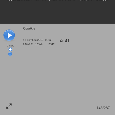
Октябрь
15 октября 2019, 11:52
41
846x621, 183kb
EXIF
2
сек.
148/287