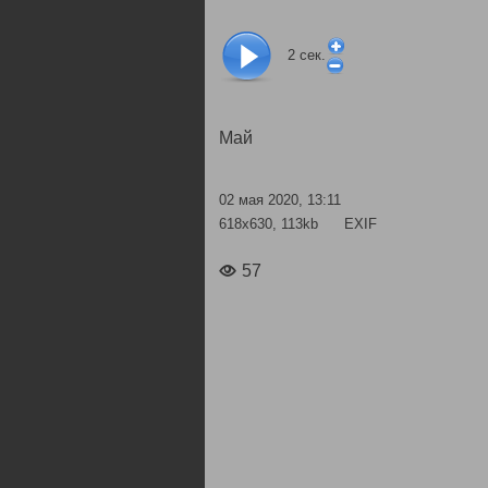
2
сек.
Май
02 мая 2020, 13:11
618x630, 113kb
EXIF
57