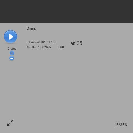
Июнь
01 июня 2020, 17:38
25
1013x675, 826kb
EXIF
2
сек.
15/356