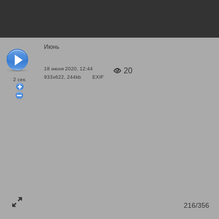
Июнь
18 июня 2020, 12:44
20
933x622, 244kb
EXIF
2
сек.
216/356