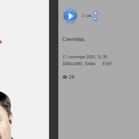
2
сек.
Сентябрь
17 сентября 2020, 11:35
1080x1080, 104kb
EXIF
26